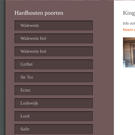
Hardhouten poorten
King
Info vo
Walewein
Neem co
Walewein hol
Walewein bol
Griflet
Sir Tor
Ector
Lodewijk
Lord
Safir